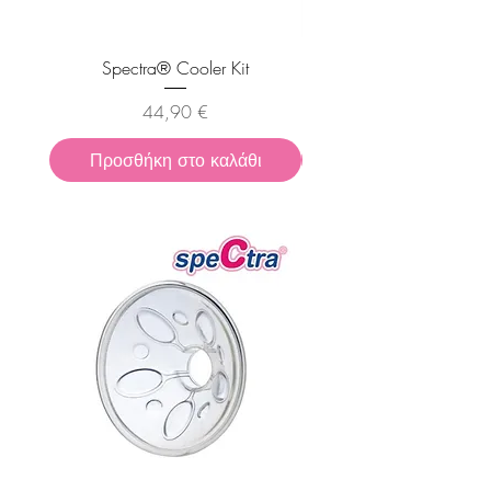
Spectra® Cooler Kit
Spectra® - Κιτ Διπλής 
Τιμή
44,90 €
Προσθήκη στο καλάθι
Προσθήκη στο καλ