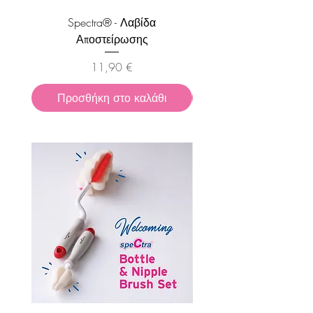
Spectra® - Λαβίδα
Spectra® - Φορτισ
Αποστείρωσης
Τιμή
11,90 €
Προσθήκη στο καλάθι
Προσθήκη στο καλ