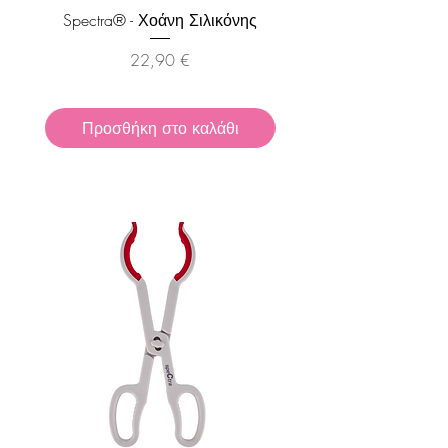
Spectra® - Χοάνη Σιλικόνης
Πολυβάθμια Ελαστική
Τιμή
22,90 €
Προσθήκη στο καλάθι
Προσθήκη στο καλ