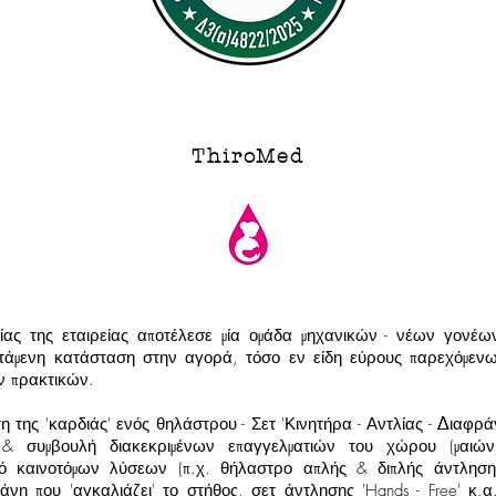
ThiroMed
ίας της εταιρείας αποτέλεσε μία ομάδα μηχανικών - νέων γονέων
στάμενη κατάσταση στην αγορά, τόσο εν είδη εύρους παρεχόμεν
κών πρακτικών.
 της 'καρδιάς' ενός θηλάστρου - Σετ 'Κινητήρα - Αντλίας - Διαφρά
& συμβουλή διακεκριμένων επαγγελματιών του χώρου (μαιών
ό καινοτόμων λύσεων (π.χ. θήλαστρο απλής & διπλής άντλησης
άνη που 'αγκαλιάζει' το στήθος, σετ άντλησης 'Hands - Free' κ.α.