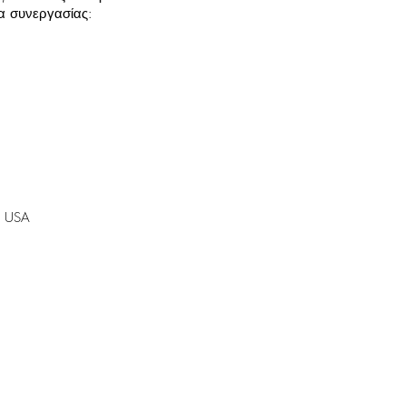
 συνεργασίας: ​
a® USA