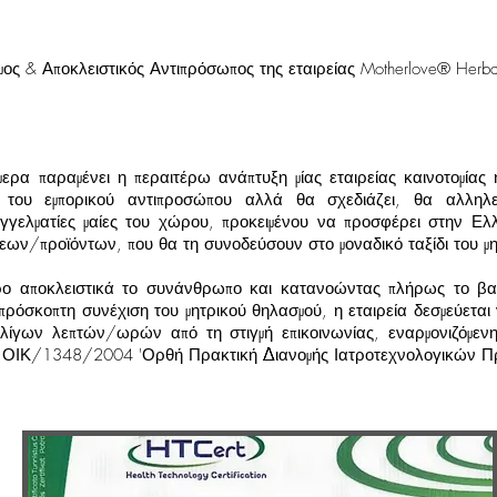
ος & Αποκλειστικός Αντιπρόσωπος της εταιρείας Motherlove® Her
μερα παραμένει η περαιτέρω ανάπτυξη μίας εταιρείας καινοτομίας 
ια του εμπορικού αντιπροσώπου αλλά θα σχεδιάζει, θα αλληλ
αγγελματίες μαίες του χώρου, προκειμένου να προσφέρει στην Ελλ
εων/προϊόντων, που θα τη συνοδεύσουν στο μοναδικό ταξίδι του μ
ρο αποκλειστικά το συνάνθρωπο και κατανοώντας πλήρως το β
ρόσκοπτη συνέχιση του μητρικού θηλασμού, η εταιρεία δεσμεύεται 
ολίγων λεπτών/ωρών από τη στιγμή επικοινωνίας, εναρμονιζόμεν
ΙΚ/1348/2004 'Ορθή Πρακτική Διανομής Ιατροτεχνολογικών Πρ