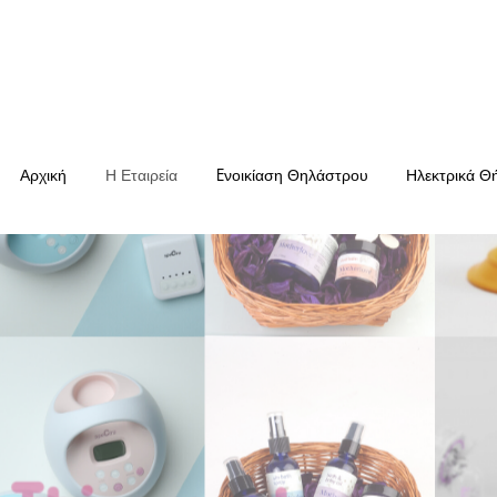
Αρχική
Η Εταιρεία
Eνοικίαση Θηλάστρου
Ηλεκτρικά Θ