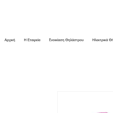
Αρχική
Η Εταιρεία
Eνοικίαση Θηλάστρου
Ηλεκτρικά Θ