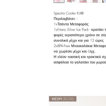
Spectra Cooler Kit®
Περιλαμβάνει: :
1xΤσάντα Μεταφοράς
1xNano Silver Ice Pack - κρατάει
φορές περισσότερο χρόνο σε σύγ
συνολικά μέχρι και για 12 ώρες
2xBPA-Free Μπουκαλάκια Μεταφορ
να χωρέσει μέχρι και 6τμχ.
Η πλέον ποιοτική και πρακτικά σ
ασφάλεια το γαλατάκι του μωρού
ΜΕΧΡΙ 30/06