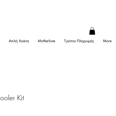
Απλή Χοάνη
Motherlove
Τρόποι Πληρωμής
More
oler Kit