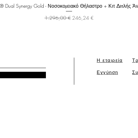
Γρήγορη προβολή
a® Dual Synergy Gold - Νοσοκομειακό Θήλαστρο + Κιτ Διπλής Ά
Κανονική τιμή
Τιμή Έκπτωσης
1.296,00 €
246,24 €
Η εταιρεία
Τρ
Εγγύηση
Συ