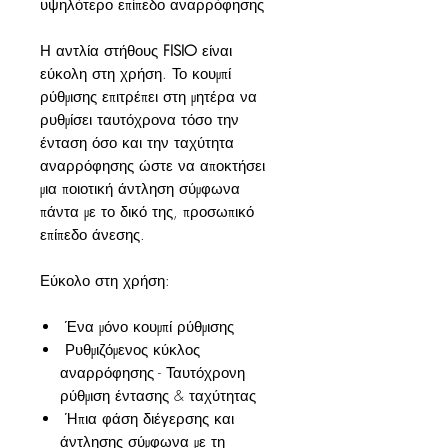
υψηλότερο επίπεδο αναρρόφησης
Η αντλία στήθους
FISIO
είναι
εύκολη στη χρήση. Το κουμπί
ρύθμισης επιτρέπει στη μητέρα να
ρυθμίσει ταυτόχρονα τόσο την
ένταση όσο και την ταχύτητα
αναρρόφησης ώστε να αποκτήσει
μια ποιοτική άντληση σύμφωνα
πάντα με το δικό της, προσωπικό
επίπεδο άνεσης.
Εύκολο στη χρήση:
Ένα μόνο κουμπί ρύθμισης
Ρυθμιζόμενος κύκλος
αναρρόφησης - Ταυτόχρονη
ρύθμιση έντασης & ταχύτητας
Ήπια φάση διέγερσης και
άντλησης σύμφωνα με τη