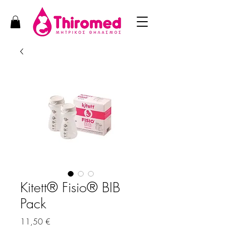
Kitett® Fisio® BIB
Pack
Τιμή
11,50 €