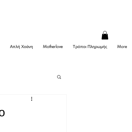
Απλή Χοάνη
Motherlove
Τρόποι Πληρωμής
More
ο