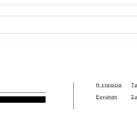
'ΤΡΟΦΕΣ ΠΟΥ ΑΥΞΑΝΟΥΝ
'Δελ
ΤΟ ΜΗΤΡΙΚΟ ΓΑΛΑ'
Συνε
LAC
Η εταιρεία
Τρ
Εγγύηση
Συ