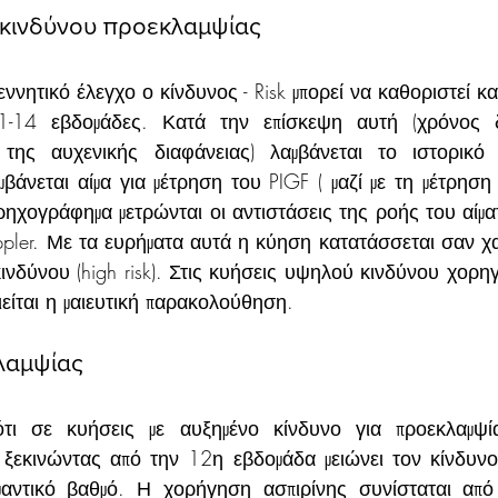
 κινδύνου προεκλαμψίας
νητικό έλεγχο ο κίνδυνος - Risk μπορεί να καθοριστεί κα
1-14 εβδομάδες. Κατά την επίσκεψη αυτή (χρόνος δι
της αυχενικής διαφάνειας) λαμβάνεται το ιστορικό κ
μβάνεται αίμα για μέτρηση του PIGF ( μαζί με τη μέτρησ
ρηχογράφημα μετρώνται οι αντιστάσεις της ροής του αίματ
oppler. Με τα ευρήματα αυτά η κύηση κατατάσσεται σαν χ
κινδύνου (high risk). Στις κυήσεις υψηλού κινδύνου χορηγε
ιείται η μαιευτική παρακολούθηση.
λαμψίας
ότι σε κυήσεις με αυξημένο κίνδυνο για προεκλαμψία
ξεκινώντας από την 12η εβδομάδα μειώνει τον κίνδυνο 
μαντικό βαθμό. Η χορήγηση ασπιρίνης συνίσταται από 