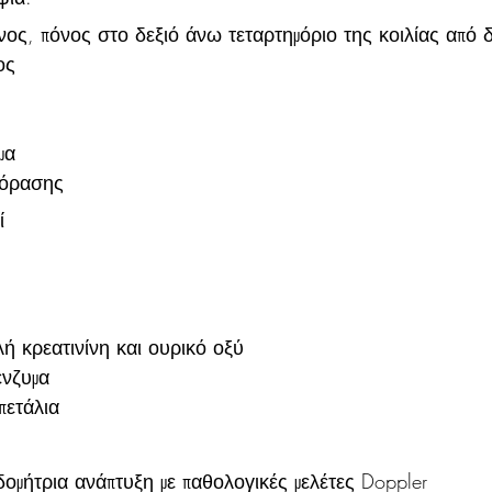
νος, πόνος στο δεξιό άνω τεταρτημόριο της κοιλίας από 
ος
μα
 όρασης
ί
ή κρεατινίνη και ουρικό οξύ
ενζυμα
πετάλια
δομήτρια ανάπτυξη με παθολογικές μελέτες Doppler