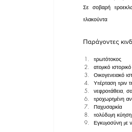
Σε σοβαρή προεκλα
πλακούντα
Παράγοντες κινδ
πρωτότοκος
ατομικό ιστορικ
Οικογενειακό ισ
Υπέρταση πριν 
νεφροπάθεια, σ
προχωρημένη αν
Παχυσαρκία
πολύδυμη κύηση
Εγκυμοσύνη με 