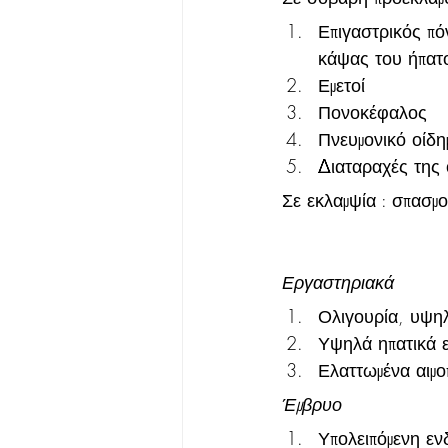
Επιγαστρικός πό
κάψας του ήπατ
Εμετοί
Πονοκέφαλος
Πνευμονικό οίδη
Διαταραχές της
Σε εκλαμψία : σπασμο
Εργαστηριακά
Ολιγουρία, υψηλ
Υψηλά ηπατικά 
Ελαττωμένα αιμο
Έμβρυο
Υπολειπόμενη εν