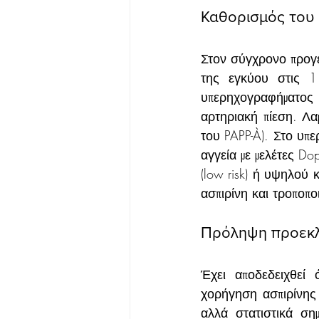
Καθορισμός του
Στον σύγχρονο προγεν
της εγκύου στις 1
υπερηχογραφήματος 
αρτηριακή πίεση. Λα
του PAPP-À). Στο υπε
αγγεία με μελέτες D
(low risk) ή υψηλού 
ασπιρίνη και τροποπο
Πρόληψη προεκ
Έχει αποδεδειχθεί 
χορήγηση ασπιρίνης 
αλλά στατιστικά ση