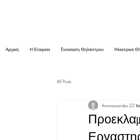
Αρχική
Η Εταιρεία
Eνοικίαση Θηλάστρου
Ηλεκτρικά Θ
All Posts
thomaszandes
22 Ι
Προεκλαμ
Εργαστηρ