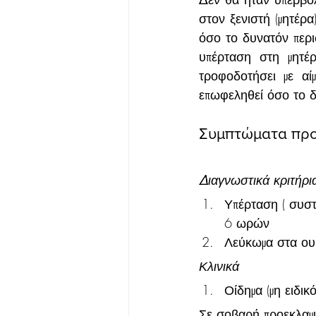
στον ξενιστή (μητέρα
όσο το δυνατόν περι
υπέρταση στη μητέρ
τροφοδοτήσει με αί
επωφεληθεί όσο το δ
Συμπτώματα προ
Διαγνωστικά κριτήρι
Υπέρταση ( συσ
6 ωρών
Λεύκωμα στα ο
Κλινικά
Οίδημα (μη ειδικ
Σε σοβαρή προεκλαμ