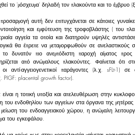
χθεί το 'μόσχευμα' δηλαδή τον πλακούντα και το έμβρυο (ξ
προσαρμογή αυτή δεν επιτυγχάνεται σε κάποιες γυναίκες
ντοποίηση και εμφύτευση της τροφοβλάστης ( του πλα
τριαία αγγεία τα οποία και διατηρούν υψηλές αντιστάσε
λογικά θα έπρεπε να μεταμορφωθούν σε ανελαστικούς 
 το δυνατόν πιο ανεμπόδιστη παροχή αίματος προς 
ηρίζεται από ανώμαλους πλακούντες. Φαίνεται ότι στ
οι αντί-αγγειογενετικοί παράγοντες (λ.χ. sFLt-1) σε
. PIGF: placental growth factor).
α είναι η τοπική υποξία και απελευθέρωση στην κυκλοφο
 του ενδοθηλίου των αγγείων στα όργανα της μητέρας μ
 μείωση του ενδοαγγειακού χώρου, η ανώμαλη λειτουργ
όμα του εγκεφάλου.
ή να πούμε πως στην προεκλαμψία μαίνεται πραγματικά μι